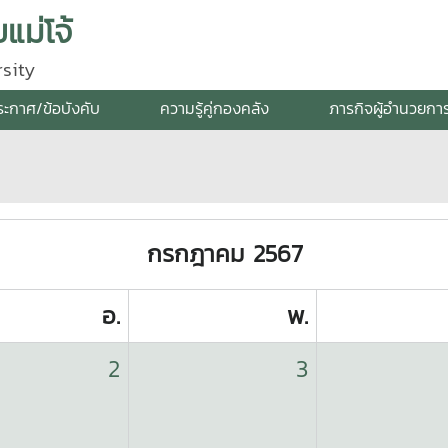
แม่โจ้
sity
ระกาศ/ข้อบังคับ
ความรู้คู่กองคลัง
ภารกิจผู้อำนวยกา
กรกฎาคม 2567
อ.
พ.
2
3