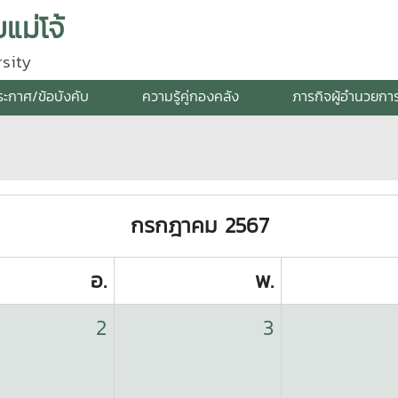
แม่โจ้
sity
ระกาศ/ข้อบังคับ
ความรู้คู่กองคลัง
ภารกิจผู้อำนวยกา
กรกฎาคม 2567
อ.
พ.
2
3