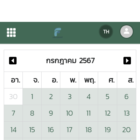
ปฏิทินกิจกรรมของหน่วยงาน
TH
หน้าแรก
ปฏิทินกิจกรรมของหน่วยงาน
กรกฎาคม 2567
อา.
จ.
อ.
พ.
พฤ.
ศ.
ส.
30
1
2
3
4
5
6
7
8
9
10
11
12
13
14
15
16
17
18
19
20