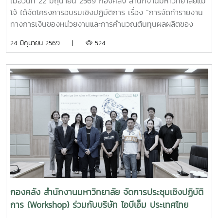
เมื่อวันที่ 22 มิถุนายน 2569 กองคลัง สำนักงานมหาวิทยาลัยแม่
โจ้ ได้จัดโครงการอบรมเชิงปฏิบัติการ เรื่อง “การจัดทำรายงาน
ทางการเงินของหน่วยงานและการคำนวณต้นทุนผลผลิตของ
มหาวิทยาลัยเพื่อการบริหารจัดการอย่างมีประสิทธิภาพ” ณ
24 มิถุนายน 2569 |
524
โรงแรมวินทรี ซิตี้ รีสอร์ท โดยมีผู้บริหารและบุคลากรผู้ปฏิบัติงาน
ด้านการเงินและงบประมาณจากหน่วยงานต่าง ๆ ภายใน
มหาวิทยาลัยเข้าร่วมการอบรมอย่างพร้อมเพรียงในการนี้ ได้รับ
เกียรติจาก รองศาสตราจารย์จักรพงษ์ พิมพ์พิมล รอง
อธิการบดี เป็นประธานในพิธีกล่าวเปิดโครงการ พร้อมมอบ
นโยบายและแนวทางการดำเนินงานด้านการเงินและงบประมาณ
เพื่อส่งเสริมให้หน่วยงานมีความรู้ความเข้าใจในการจัดทำรายงาน
ทางการเงินและการบริหารจัดการข้อมูลต้นทุนที่ถูกต้อง สามารถ
นำไปใช้ประโยชน์ในการวางแผนและตัดสินใจเชิงบริหารได้อย่างมี
ประสิทธิภาพการอบรมภาคเช้าได้รับเกียรติจาก ผู้ช่วยศาสตรา
จารย์อัชญา ไพคำนาม เป็นวิทยากรบรรยายในหัวข้อ “การ
คำนวณต้นทุนผลผลิตของมหาวิทยาลัย” โดยถ่ายทอดองค์ความรู้
เกี่ยวกับหลักการคำนวณต้นทุนผลผลิต การวิเคราะห์ข้อมูลต้นทุน
กองคลัง สำนักงานมหาวิทยาลัย จัดการประชุมเชิงปฏิบัติ
และแนวทางการนำข้อมูลต้นทุนไปใช้สนับสนุนการบริหารจัดการ
การ (Workshop) ร่วมกับบริษัท ไอบีเอ็ม ประเทศไทย
ทรัพยากรของมหาวิทยาลัยให้เกิดประสิทธิภาพและความคุ้มค่า
จำกัด