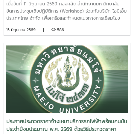
สูงสุดส่วนการอบรมภาคบ่ายได้รับเกียรติจาก ผู้ช่วยศาสตราจารย์
เมื่อวันที่ 11 มิถุนายน 2569 กองคลัง สำนักงานมหาวิทยาลัย
ดร.กชพร ศิริโภคากิจ เป็นวิทยากรบรรยายในหัวข้อ “การจัดทำ
จัดการประชุมเชิงปฏิบัติการ (Workshop) ร่วมกับบริษัท ไอบีเอ็ม
รายงานทางการเงิน” เพื่อสร้างความรู้ความเข้าใจเกี่ยวกับหลัก
ประเทศไทย จำกัด เพื่อหารือและกำหนดแนวทางการเชื่อมโยง
เกณฑ์ มาตรฐาน และแนวทางการจัดทำรายงานทางการเงินของ
ฐานข้อมูลและระบบสารสนเทศของมหาวิทยาลัยในภาพรวม
15 มิถุนายน 2569 |
586
หน่วยงาน รวมถึงการจัดเตรียมข้อมูลและเอกสารประกอบที่
พร้อมกำหนดขอบเขตการดำเนินงานในระยะนำร่อง (Pilot) ให้
เกี่ยวข้อง เพื่อให้สามารถจัดทำรายงานทางการเงินได้อย่างถูก
สอดคล้องกับความต้องการและบริบทของมหาวิทยาลัย การ
ต้อง ครบถ้วน และเป็นไปตามข้อกำหนดของมหาวิทยาลัยการจัด
ประชุมดังกล่าวมุ่งเน้นการพิจารณาขอบเขตการดำเนินงานที่
โครงการในครั้งนี้มีวัตถุประสงค์เพื่อเสริมสร้างความรู้ ความ
มหาวิทยาลัยประสงค์จะดำเนินการในระยะนำร่อง โดยมีการร่วม
เข้าใจ และพัฒนาศักยภาพบุคลากรด้านการเงินและงบประมาณ
แลกเปลี่ยนข้อมูล ความต้องการใช้งาน และประเด็นทางเทคนิคที่
ของมหาวิทยาลัย ให้สามารถจัดทำรายงานทางการเงินของหน่วย
เกี่ยวข้อง เพื่อนำข้อมูลไปใช้ประกอบการออกแบบแนวทางการ
งานและคำนวณต้นทุนผลผลิตได้อย่างถูกต้องตามหลักเกณฑ์และ
พัฒนาระบบ (Solution Design) และการบูรณาการข้อมูล
มาตรฐานที่กำหนด ตลอดจนสามารถนำข้อมูลที่ได้ไปใช้ในการ
ระหว่างหน่วยงานภายในมหาวิทยาลัย ความร่วมมือในครั้งนี้นับ
วางแผน การบริหารจัดการ และการตัดสินใจเชิงนโยบายได้อย่าง
เป็นก้าวสำคัญในการยกระดับการบริหารจัดการข้อมูลของ
มีประสิทธิภาพ อันจะส่งผลต่อการพัฒนาระบบการบริหารจัดการ
มหาวิทยาลัยแม่โจ้ โดยมุ่งพัฒนาระบบสารสนเทศที่มีประสิทธิภาพ
ด้านการเงินของมหาวิทยาลัยให้มีความโปร่งใส ตรวจสอบได้ และ
เชื่อมโยงข้อมูลอย่างเป็นเอกภาพ และสนับสนุนการดำเนินงาน
เกิดประโยชน์สูงสุดต่อองค์กรต่อไป
ตามภารกิจของมหาวิทยาลัยได้อย่างมีประสิทธิผลในอนาคต
ประกาศประกวดราคาจ้างเหมาบริการรถไฟฟ้าพร้อมคนขับ
ประจำปีงบประมาณ พ.ศ. 2569 ด้วยวิธีประกวดราคา