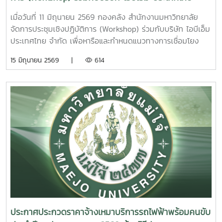
ทรัพยากรของมหาวิทยาลัยให้เกิดประสิทธิภาพและความคุ้มค่า
จำกัด
สูงสุดส่วนการอบรมภาคบ่ายได้รับเกียรติจาก ผู้ช่วยศาสตราจารย์
เมื่อวันที่ 11 มิถุนายน 2569 กองคลัง สำนักงานมหาวิทยาลัย
ดร.กชพร ศิริโภคากิจ เป็นวิทยากรบรรยายในหัวข้อ “การจัดทำ
จัดการประชุมเชิงปฏิบัติการ (Workshop) ร่วมกับบริษัท ไอบีเอ็ม
รายงานทางการเงิน” เพื่อสร้างความรู้ความเข้าใจเกี่ยวกับหลัก
ประเทศไทย จำกัด เพื่อหารือและกำหนดแนวทางการเชื่อมโยง
เกณฑ์ มาตรฐาน และแนวทางการจัดทำรายงานทางการเงินของ
ฐานข้อมูลและระบบสารสนเทศของมหาวิทยาลัยในภาพรวม
15 มิถุนายน 2569 |
614
หน่วยงาน รวมถึงการจัดเตรียมข้อมูลและเอกสารประกอบที่
พร้อมกำหนดขอบเขตการดำเนินงานในระยะนำร่อง (Pilot) ให้
เกี่ยวข้อง เพื่อให้สามารถจัดทำรายงานทางการเงินได้อย่างถูก
สอดคล้องกับความต้องการและบริบทของมหาวิทยาลัย การ
ต้อง ครบถ้วน และเป็นไปตามข้อกำหนดของมหาวิทยาลัยการจัด
ประชุมดังกล่าวมุ่งเน้นการพิจารณาขอบเขตการดำเนินงานที่
โครงการในครั้งนี้มีวัตถุประสงค์เพื่อเสริมสร้างความรู้ ความ
มหาวิทยาลัยประสงค์จะดำเนินการในระยะนำร่อง โดยมีการร่วม
เข้าใจ และพัฒนาศักยภาพบุคลากรด้านการเงินและงบประมาณ
แลกเปลี่ยนข้อมูล ความต้องการใช้งาน และประเด็นทางเทคนิคที่
ของมหาวิทยาลัย ให้สามารถจัดทำรายงานทางการเงินของหน่วย
เกี่ยวข้อง เพื่อนำข้อมูลไปใช้ประกอบการออกแบบแนวทางการ
งานและคำนวณต้นทุนผลผลิตได้อย่างถูกต้องตามหลักเกณฑ์และ
พัฒนาระบบ (Solution Design) และการบูรณาการข้อมูล
มาตรฐานที่กำหนด ตลอดจนสามารถนำข้อมูลที่ได้ไปใช้ในการ
ระหว่างหน่วยงานภายในมหาวิทยาลัย ความร่วมมือในครั้งนี้นับ
วางแผน การบริหารจัดการ และการตัดสินใจเชิงนโยบายได้อย่าง
เป็นก้าวสำคัญในการยกระดับการบริหารจัดการข้อมูลของ
มีประสิทธิภาพ อันจะส่งผลต่อการพัฒนาระบบการบริหารจัดการ
มหาวิทยาลัยแม่โจ้ โดยมุ่งพัฒนาระบบสารสนเทศที่มีประสิทธิภาพ
ด้านการเงินของมหาวิทยาลัยให้มีความโปร่งใส ตรวจสอบได้ และ
เชื่อมโยงข้อมูลอย่างเป็นเอกภาพ และสนับสนุนการดำเนินงาน
เกิดประโยชน์สูงสุดต่อองค์กรต่อไป
ตามภารกิจของมหาวิทยาลัยได้อย่างมีประสิทธิผลในอนาคต
ประกาศประกวดราคาจ้างเหมาบริการรถไฟฟ้าพร้อมคนขับ