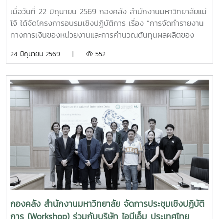
ประสิทธิภาพ
เมื่อวันที่ 22 มิถุนายน 2569 กองคลัง สำนักงานมหาวิทยาลัยแม่
โจ้ ได้จัดโครงการอบรมเชิงปฏิบัติการ เรื่อง “การจัดทำรายงาน
ทางการเงินของหน่วยงานและการคำนวณต้นทุนผลผลิตของ
มหาวิทยาลัยเพื่อการบริหารจัดการอย่างมีประสิทธิภาพ” ณ
24 มิถุนายน 2569 |
552
โรงแรมวินทรี ซิตี้ รีสอร์ท โดยมีผู้บริหารและบุคลากรผู้ปฏิบัติงาน
ด้านการเงินและงบประมาณจากหน่วยงานต่าง ๆ ภายใน
มหาวิทยาลัยเข้าร่วมการอบรมอย่างพร้อมเพรียงในการนี้ ได้รับ
เกียรติจาก รองศาสตราจารย์จักรพงษ์ พิมพ์พิมล รอง
อธิการบดี เป็นประธานในพิธีกล่าวเปิดโครงการ พร้อมมอบ
นโยบายและแนวทางการดำเนินงานด้านการเงินและงบประมาณ
เพื่อส่งเสริมให้หน่วยงานมีความรู้ความเข้าใจในการจัดทำรายงาน
ทางการเงินและการบริหารจัดการข้อมูลต้นทุนที่ถูกต้อง สามารถ
นำไปใช้ประโยชน์ในการวางแผนและตัดสินใจเชิงบริหารได้อย่างมี
ประสิทธิภาพการอบรมภาคเช้าได้รับเกียรติจาก ผู้ช่วยศาสตรา
จารย์อัชญา ไพคำนาม เป็นวิทยากรบรรยายในหัวข้อ “การ
คำนวณต้นทุนผลผลิตของมหาวิทยาลัย” โดยถ่ายทอดองค์ความรู้
เกี่ยวกับหลักการคำนวณต้นทุนผลผลิต การวิเคราะห์ข้อมูลต้นทุน
กองคลัง สำนักงานมหาวิทยาลัย จัดการประชุมเชิงปฏิบัติ
และแนวทางการนำข้อมูลต้นทุนไปใช้สนับสนุนการบริหารจัดการ
การ (Workshop) ร่วมกับบริษัท ไอบีเอ็ม ประเทศไทย