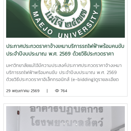
งานและคำนวณต้นทุนผลผลิตได้อย่างถูกต้องตามหลักเกณฑ์และ
พัฒนาระบบ (Solution Design) และการบูรณาการข้อมูล
มาตรฐานที่กำหนด ตลอดจนสามารถนำข้อมูลที่ได้ไปใช้ในการ
ระหว่างหน่วยงานภายในมหาวิทยาลัย ความร่วมมือในครั้งนี้นับ
วางแผน การบริหารจัดการ และการตัดสินใจเชิงนโยบายได้อย่าง
เป็นก้าวสำคัญในการยกระดับการบริหารจัดการข้อมูลของ
มีประสิทธิภาพ อันจะส่งผลต่อการพัฒนาระบบการบริหารจัดการ
มหาวิทยาลัยแม่โจ้ โดยมุ่งพัฒนาระบบสารสนเทศที่มีประสิทธิภาพ
ด้านการเงินของมหาวิทยาลัยให้มีความโปร่งใส ตรวจสอบได้ และ
เชื่อมโยงข้อมูลอย่างเป็นเอกภาพ และสนับสนุนการดำเนินงาน
เกิดประโยชน์สูงสุดต่อองค์กรต่อไป
ตามภารกิจของมหาวิทยาลัยได้อย่างมีประสิทธิผลในอนาคต
ประกาศประกวดราคาจ้างเหมาบริการรถไฟฟ้าพร้อมคนขับ
ประจำปีงบประมาณ พ.ศ. 2569 ด้วยวิธีประกวดราคา
อิเล็กทรอนิกส์ (e-bidding)
มหาวิทยาลัยแม่โจ้มีความประสงค์ประกาศประกวดราคาจ้างเหมา
บริการรถไฟฟ้าพร้อมคนขับ ประจำปีงบประมาณ พ.ศ. 2569
ด้วยวิธีประกวดราคาอิเล็กทรอนิกส์ (e-bidding)ดูรายละเอียด
เพิ่มเติมคลิกที่นี่
29 พฤษภาคม 2569 |
764