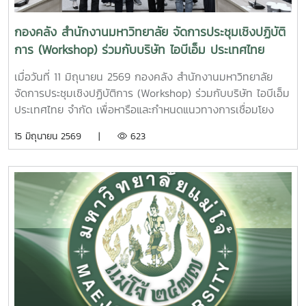
คำนวณต้นทุนผลผลิตของมหาวิทยาลัย” โดยถ่ายทอดองค์ความรู้
เกี่ยวกับหลักการคำนวณต้นทุนผลผลิต การวิเคราะห์ข้อมูลต้นทุน
กองคลัง สำนักงานมหาวิทยาลัย จัดการประชุมเชิงปฏิบัติ
และแนวทางการนำข้อมูลต้นทุนไปใช้สนับสนุนการบริหารจัดการ
การ (Workshop) ร่วมกับบริษัท ไอบีเอ็ม ประเทศไทย
ทรัพยากรของมหาวิทยาลัยให้เกิดประสิทธิภาพและความคุ้มค่า
จำกัด
สูงสุดส่วนการอบรมภาคบ่ายได้รับเกียรติจาก ผู้ช่วยศาสตราจารย์
เมื่อวันที่ 11 มิถุนายน 2569 กองคลัง สำนักงานมหาวิทยาลัย
ดร.กชพร ศิริโภคากิจ เป็นวิทยากรบรรยายในหัวข้อ “การจัดทำ
จัดการประชุมเชิงปฏิบัติการ (Workshop) ร่วมกับบริษัท ไอบีเอ็ม
รายงานทางการเงิน” เพื่อสร้างความรู้ความเข้าใจเกี่ยวกับหลัก
ประเทศไทย จำกัด เพื่อหารือและกำหนดแนวทางการเชื่อมโยง
เกณฑ์ มาตรฐาน และแนวทางการจัดทำรายงานทางการเงินของ
ฐานข้อมูลและระบบสารสนเทศของมหาวิทยาลัยในภาพรวม
15 มิถุนายน 2569 |
623
หน่วยงาน รวมถึงการจัดเตรียมข้อมูลและเอกสารประกอบที่
พร้อมกำหนดขอบเขตการดำเนินงานในระยะนำร่อง (Pilot) ให้
เกี่ยวข้อง เพื่อให้สามารถจัดทำรายงานทางการเงินได้อย่างถูก
สอดคล้องกับความต้องการและบริบทของมหาวิทยาลัย การ
ต้อง ครบถ้วน และเป็นไปตามข้อกำหนดของมหาวิทยาลัยการจัด
ประชุมดังกล่าวมุ่งเน้นการพิจารณาขอบเขตการดำเนินงานที่
โครงการในครั้งนี้มีวัตถุประสงค์เพื่อเสริมสร้างความรู้ ความ
มหาวิทยาลัยประสงค์จะดำเนินการในระยะนำร่อง โดยมีการร่วม
เข้าใจ และพัฒนาศักยภาพบุคลากรด้านการเงินและงบประมาณ
แลกเปลี่ยนข้อมูล ความต้องการใช้งาน และประเด็นทางเทคนิคที่
ของมหาวิทยาลัย ให้สามารถจัดทำรายงานทางการเงินของหน่วย
เกี่ยวข้อง เพื่อนำข้อมูลไปใช้ประกอบการออกแบบแนวทางการ
งานและคำนวณต้นทุนผลผลิตได้อย่างถูกต้องตามหลักเกณฑ์และ
พัฒนาระบบ (Solution Design) และการบูรณาการข้อมูล
มาตรฐานที่กำหนด ตลอดจนสามารถนำข้อมูลที่ได้ไปใช้ในการ
ระหว่างหน่วยงานภายในมหาวิทยาลัย ความร่วมมือในครั้งนี้นับ
วางแผน การบริหารจัดการ และการตัดสินใจเชิงนโยบายได้อย่าง
เป็นก้าวสำคัญในการยกระดับการบริหารจัดการข้อมูลของ
มีประสิทธิภาพ อันจะส่งผลต่อการพัฒนาระบบการบริหารจัดการ
มหาวิทยาลัยแม่โจ้ โดยมุ่งพัฒนาระบบสารสนเทศที่มีประสิทธิภาพ
ด้านการเงินของมหาวิทยาลัยให้มีความโปร่งใส ตรวจสอบได้ และ