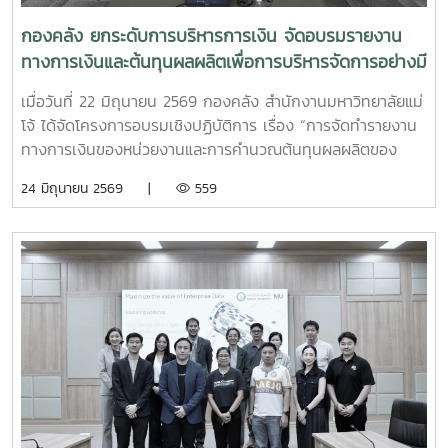
กองคลัง ยกระดับการบริหารการเงิน จัดอบรมรายงาน
ทางการเงินและต้นทุนผลผลิตเพื่อการบริหารจัดการอย่างมี
ประสิทธิภาพ
เมื่อวันที่ 22 มิถุนายน 2569 กองคลัง สำนักงานมหาวิทยาลัยแม่
โจ้ ได้จัดโครงการอบรมเชิงปฏิบัติการ เรื่อง “การจัดทำรายงาน
ทางการเงินของหน่วยงานและการคำนวณต้นทุนผลผลิตของ
มหาวิทยาลัยเพื่อการบริหารจัดการอย่างมีประสิทธิภาพ” ณ
24 มิถุนายน 2569 |
559
โรงแรมวินทรี ซิตี้ รีสอร์ท โดยมีผู้บริหารและบุคลากรผู้ปฏิบัติงาน
ด้านการเงินและงบประมาณจากหน่วยงานต่าง ๆ ภายใน
มหาวิทยาลัยเข้าร่วมการอบรมอย่างพร้อมเพรียงในการนี้ ได้รับ
เกียรติจาก รองศาสตราจารย์จักรพงษ์ พิมพ์พิมล รอง
อธิการบดี เป็นประธานในพิธีกล่าวเปิดโครงการ พร้อมมอบ
นโยบายและแนวทางการดำเนินงานด้านการเงินและงบประมาณ
เพื่อส่งเสริมให้หน่วยงานมีความรู้ความเข้าใจในการจัดทำรายงาน
ทางการเงินและการบริหารจัดการข้อมูลต้นทุนที่ถูกต้อง สามารถ
นำไปใช้ประโยชน์ในการวางแผนและตัดสินใจเชิงบริหารได้อย่างมี
ประสิทธิภาพการอบรมภาคเช้าได้รับเกียรติจาก ผู้ช่วยศาสตรา
จารย์อัชญา ไพคำนาม เป็นวิทยากรบรรยายในหัวข้อ “การ