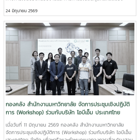
มหาวิทยาลัยเพื่อการบริหารจัดการอย่างมีประสิทธิภาพ” ณ
24 มิถุนายน 2569
โรงแรมวินทรี ซิตี้ รีสอร์ท โดยมีผู้บริหารและบุคลากรผู้ปฏิบัติงาน
ด้านการเงินและงบประมาณจากหน่วยงานต่าง ๆ ภายใน
มหาวิทยาลัยเข้าร่วมการอบรมอย่างพร้อมเพรียงในการนี้ ได้รับ
เกียรติจาก รองศาสตราจารย์จักรพงษ์ พิมพ์พิมล รองอธิการบดี
เป็นประธานในพิธีกล่าวเปิดโครงการ พร้อมมอบนโยบายและ
แนวทางการดำเนินงานด้านการเงินและงบประมาณ เพื่อส่งเสริม
ให้หน่วยงานมีความรู้ความเข้าใจในการจัดทำรายงานทางการเงิน
และการบริหารจัดการข้อมูลต้นทุนที่ถูกต้อง สามารถนำไปใช้
ประโยชน์ในการวางแผนและตัดสินใจเชิงบริหารได้อย่างมี
ประสิทธิภาพการอบรมภาคเช้าได้รับเกียรติจาก ผู้ช่วยศาสตราจาร
ย์อัชญา ไพคำนาม เป็นวิทยากรบรรยายในหัวข้อ “การคำนวณ
ต้นทุนผลผลิตของมหาวิทยาลัย” โดยถ่ายทอดองค์ความรู้เกี่ยวกับ
หลักการคำนวณต้นทุนผลผลิต การวิเคราะห์ข้อมูลต้นทุน และ
กองคลัง สำนักงานมหาวิทยาลัย จัดการประชุมเชิงปฏิบัติ
แนวทางการนำข้อมูลต้นทุนไปใช้สนับสนุนการบริหารจัดการ
การ (Workshop) ร่วมกับบริษัท ไอบีเอ็ม ประเทศไทย
ทรัพยากรของมหาวิทยาลัยให้เกิดประสิทธิภาพและความคุ้มค่า
จำกัด
เมื่อวันที่ 11 มิถุนายน 2569 กองคลัง สำนักงานมหาวิทยาลัย
สูงสุดส่วนการอบรมภาคบ่ายได้รับเกียรติจาก ผู้ช่วยศาสตราจารย์
จัดการประชุมเชิงปฏิบัติการ (Workshop) ร่วมกับบริษัท ไอบีเอ็ม
ดร.กชพร ศิริโภคากิจ เป็นวิทยากรบรรยายในหัวข้อ “การจัดทำ
ประเทศไทย จำกัด เพื่อหารือและกำหนดแนวทางการเชื่อมโยงฐาน