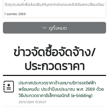
วัตถุประสงค์เพื่อส่งเสริมให้บุคลากรในกองคลังได้แลกเปลี่ยนเรียน
รู้ประสบการณ์และแนวปฏิบัติที่ดีในการปฏิบัติงาน รวมทั้งพัฒนา
1 เมษายน 2569
ศักยภาพบุคลากรและเพิ่มประสิทธิภาพการปฏิบัติงานของกอง
คลัง ตลอดจนร่วมกันสร้างแนวทางหรือองค์ความรู้ที่สามารถนำไป
ดูทั้งหมด
ประยุกต์ใช้ในการพัฒนางานและการให้บริการแก่หน่วยงานภายใน
มหาวิทยาลัยให้มีประสิทธิภาพยิ่งขึ้น ณ ห้องประชุมรวงผึ้ง (สนม.
5) ชั้น 5 อาคารสำนักงานมหาวิทยาลัย
ข่าวจัดซื้อจัดจ้าง/
ประกวดราคา
ประกาศประกวดราคาจ้างเหมาบริการรถไฟฟ้า
พร้อมคนขับ ประจำปีงบประมาณ พ.ศ. 2569 ด้วย
วิธีประกวดราคาอิเล็กทรอนิกส์ (e-bidding)
29/5/2569 15:35:07