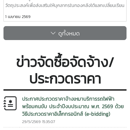
วัตถุประสงค์เพื่อส่งเสริมให้บุคลากรในกองคลังได้แลกเปลี่ยนเรียน
รู้ประสบการณ์และแนวปฏิบัติที่ดีในการปฏิบัติงาน รวมทั้งพัฒนา
1 เมษายน 2569
ศักยภาพบุคลากรและเพิ่มประสิทธิภาพการปฏิบัติงานของกอง
คลัง ตลอดจนร่วมกันสร้างแนวทางหรือองค์ความรู้ที่สามารถนำไป
ดูทั้งหมด
ประยุกต์ใช้ในการพัฒนางานและการให้บริการแก่หน่วยงานภายใน
มหาวิทยาลัยให้มีประสิทธิภาพยิ่งขึ้น ณ ห้องประชุมรวงผึ้ง (สนม.
5) ชั้น 5 อาคารสำนักงานมหาวิทยาลัย
ข่าวจัดซื้อจัดจ้าง/
ประกวดราคา
ประกาศประกวดราคาจ้างเหมาบริการรถไฟฟ้า
พร้อมคนขับ ประจำปีงบประมาณ พ.ศ. 2569 ด้วย
วิธีประกวดราคาอิเล็กทรอนิกส์ (e-bidding)
29/5/2569 15:35:07