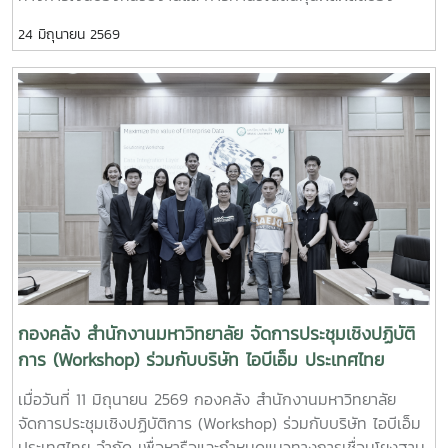
มหาวิทยาลัยเพื่อการบริหารจัดการอย่างมีประสิทธิภาพ” ณ
24 มิถุนายน 2569
โรงแรมวินทรี ซิตี้ รีสอร์ท โดยมีผู้บริหารและบุคลากรผู้ปฏิบัติงาน
ด้านการเงินและงบประมาณจากหน่วยงานต่าง ๆ ภายใน
มหาวิทยาลัยเข้าร่วมการอบรมอย่างพร้อมเพรียงในการนี้ ได้รับ
เกียรติจาก รองศาสตราจารย์จักรพงษ์ พิมพ์พิมล รองอธิการบดี
เป็นประธานในพิธีกล่าวเปิดโครงการ พร้อมมอบนโยบายและ
แนวทางการดำเนินงานด้านการเงินและงบประมาณ เพื่อส่งเสริม
ให้หน่วยงานมีความรู้ความเข้าใจในการจัดทำรายงานทางการเงิน
และการบริหารจัดการข้อมูลต้นทุนที่ถูกต้อง สามารถนำไปใช้
ประโยชน์ในการวางแผนและตัดสินใจเชิงบริหารได้อย่างมี
ประสิทธิภาพการอบรมภาคเช้าได้รับเกียรติจาก ผู้ช่วยศาสตราจาร
ย์อัชญา ไพคำนาม เป็นวิทยากรบรรยายในหัวข้อ “การคำนวณ
ต้นทุนผลผลิตของมหาวิทยาลัย” โดยถ่ายทอดองค์ความรู้เกี่ยวกับ
หลักการคำนวณต้นทุนผลผลิต การวิเคราะห์ข้อมูลต้นทุน และ
กองคลัง สำนักงานมหาวิทยาลัย จัดการประชุมเชิงปฏิบัติ
แนวทางการนำข้อมูลต้นทุนไปใช้สนับสนุนการบริหารจัดการ
การ (Workshop) ร่วมกับบริษัท ไอบีเอ็ม ประเทศไทย
ทรัพยากรของมหาวิทยาลัยให้เกิดประสิทธิภาพและความคุ้มค่า
จำกัด
เมื่อวันที่ 11 มิถุนายน 2569 กองคลัง สำนักงานมหาวิทยาลัย
สูงสุดส่วนการอบรมภาคบ่ายได้รับเกียรติจาก ผู้ช่วยศาสตราจารย์
จัดการประชุมเชิงปฏิบัติการ (Workshop) ร่วมกับบริษัท ไอบีเอ็ม
ดร.กชพร ศิริโภคากิจ เป็นวิทยากรบรรยายในหัวข้อ “การจัดทำ
ประเทศไทย จำกัด เพื่อหารือและกำหนดแนวทางการเชื่อมโยงฐาน